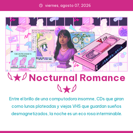
Skip
viernes, agosto 07, 2026
to
content
𓆩★𓆪 Nocturnal Romance
𓆩★𓆪
Entre el brillo de una computadora insomne, CDs que giran
como lunas plateadas y viejas VHS que guardan sueños
desmagnetizados, la noche es un eco rosa interminable.