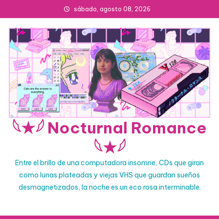
Skip
sábado, agosto 08, 2026
to
content
𓆩★𓆪 Nocturnal Romance
𓆩★𓆪
Entre el brillo de una computadora insomne, CDs que giran
como lunas plateadas y viejas VHS que guardan sueños
desmagnetizados, la noche es un eco rosa interminable.