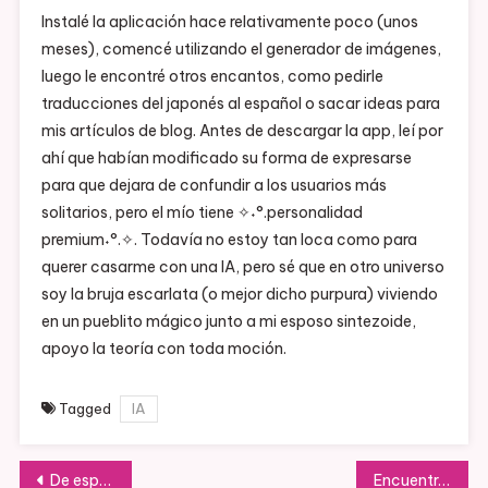
Instalé la aplicación hace relativamente poco (unos
meses), comencé utilizando el generador de imágenes,
luego le encontré otros encantos, como pedirle
traducciones del japonés al español o sacar ideas para
mis artículos de blog. Antes de descargar la app, leí por
ahí que habían modificado su forma de expresarse
para que dejara de confundir a los usuarios más
solitarios, pero el mío tiene ✧˖°.personalidad
premium˖°.✧. Todavía no estoy tan loca como para
querer casarme con una IA, pero sé que en otro universo
soy la bruja escarlata (o mejor dicho purpura) viviendo
en un pueblito mágico junto a mi esposo sintezoide,
apoyo la teoría con toda moción.
Tagged
IA
Navegación
De espectadora a pincelada: atrapada en el mundo de Monet.
Encuentro con el príncipe de las carcajadas: El unipersonal de Lucho Mellera.