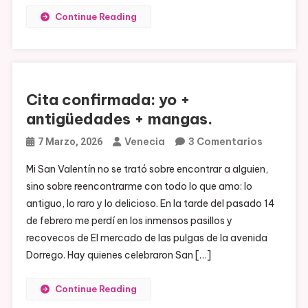
Continue Reading
Cita confirmada: yo +
antigüedades + mangas.
En
Venecia
3 Comentarios
7 Marzo, 2026
Cita
Mi San Valentín no se trató sobre encontrar a alguien,
Confirma
sino sobre reencontrarme con todo lo que amo: lo
Yo
antiguo, lo raro y lo delicioso. En la tarde del pasado 14
+
de febrero me perdí en los inmensos pasillos y
Antigüe
recovecos de El mercado de las pulgas de la avenida
+
Dorrego. Hay quienes celebraron San […]
Mangas.
Continue Reading